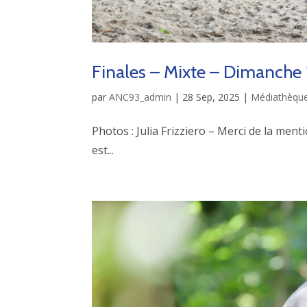
Finales – Mixte – Dimanch
par
ANC93_admin
|
28 Sep, 2025
|
Médiathèqu
Photos : Julia Frizziero – Merci de la ment
est...