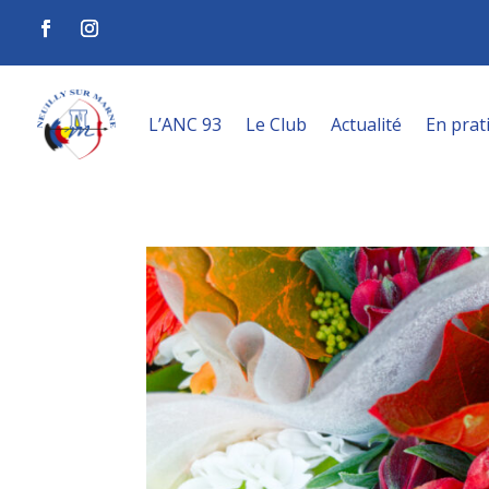
L’ANC 93
Le Club
Actualité
En prat