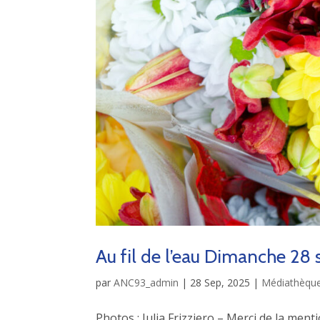
Au fil de l’eau Dimanche 2
par
ANC93_admin
|
28 Sep, 2025
|
Médiathèqu
Photos : Julia Frizziero – Merci de la ment