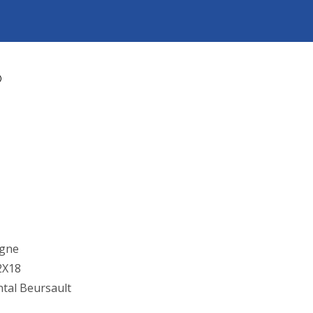
agne
2X18
tal Beursault