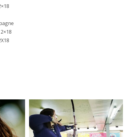
2×18
mpagne
 2×18
2X18