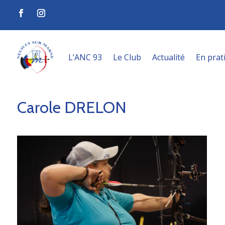
L’ANC 93
Le Club
Actualité
En prat
Carole DRELON