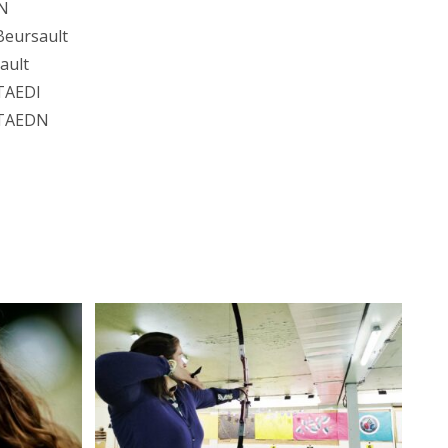
DN
Beursault
ault
 TAEDI
l TAEDN
N